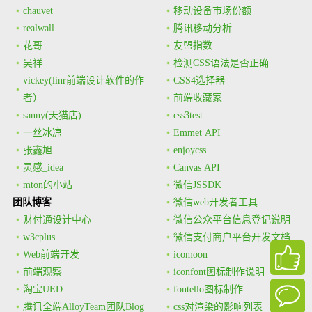
chauvet
移动设备市场份额
realwall
腾讯移动分析
花哥
友盟指数
吴祥
检测CSS语法是否正确
vickey(linr前端设计软件的作
CSS4选择器
者）
前端收藏家
sanny(天猫店)
css3test
一丝冰凉
Emmet API
张鑫旭
enjoycss
灵感_idea
Canvas API
mton的小站
微信JSSDK
团队博客
微信web开发者工具
财付通设计中心
微信公众平台信息登记说明
w3cplus
微信支付商户平台开发文档
Web前端开发
icomoon
前端观察
iconfont图标制作说明
淘宝UED
fontello图标制作
腾讯全端AlloyTeam团队Blog
css对渲染的影响列表