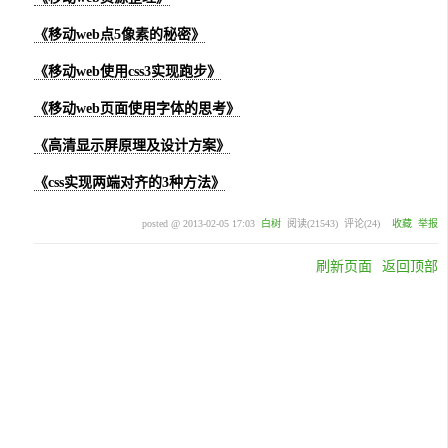
《移动web点5像素的秘密》
《移动web使用css3实现跑步》
《移动web页面使用字体的思考》
《高清显示屏原理及设计方案》
《css实现两端对齐的3种方法》
posted @
2013-02-05 17:03
白树
阅读(
21543
) 评论(
24
)
收藏
举报
刷新页面
返回顶部