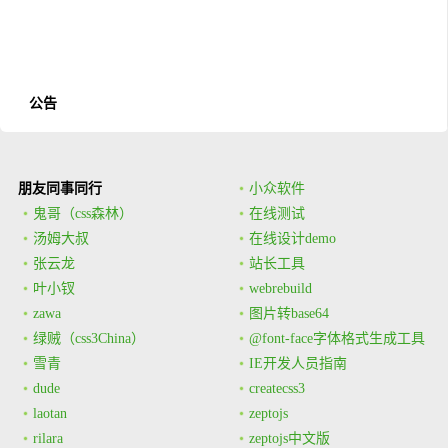
公告
朋友同事同行
小众软件
鬼哥（css森林）
在线测试
汤姆大叔
在线设计demo
张云龙
站长工具
叶小钗
webrebuild
zawa
图片转base64
绿贼（css3China）
@font-face字体格式生成工具
雪青
IE开发人员指南
dude
createcss3
laotan
zeptojs
rilara
zeptojs中文版