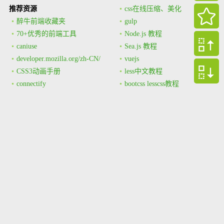
推荐资源
css在线压缩、美化
醉牛前端收藏夹
gulp
70+优秀的前端工具
Node.js 教程
caniuse
Sea.js 教程
developer.mozilla.org/zh-CN/
vuejs
CSS3动画手册
less中文教程
connectify
bootcss lesscss教程
CSS Gradient Generator
stylus
CSS3 Generator
微信小程序
CSS3 UI库
缓动函数速查表
CSS3.0在线手册
ios端移动设备参数速查
CSS3实验室
YAPI：功能强大的 Mock 服
CSS3使用例子
务
HTML资源（推荐）
Axios 是一个基于 promise 的
tinypng
HTTP 库
smushit
腾讯前端团队AlloyTeam的编
w3school
码规范
webkit独有的样式分析
YAML 语言教程