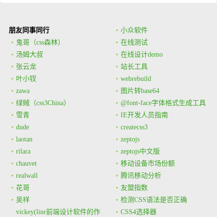
朋友同事同行
小众软件
鬼哥（css森林）
在线测试
汤姆大叔
在线设计demo
张云龙
站长工具
叶小钗
webrebuild
zawa
图片转base64
绿贼（css3China）
@font-face字体格式生成工具
雪青
IE开发人员指南
dude
createcss3
laotan
zeptojs
rilara
zeptojs中文版
chauvet
移动设备市场份额
realwall
腾讯移动分析
花哥
友盟指数
吴祥
检测CSS语法是否正确
vickey(linr前端设计软件的作
CSS4选择器