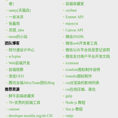
者）
前端收藏家
sanny(天猫店)
css3test
一丝冰凉
Emmet API
张鑫旭
enjoycss
灵感_idea
Canvas API
mton的小站
微信JSSDK
团队博客
微信web开发者工具
财付通设计中心
微信公众平台信息登记说明
w3cplus
微信支付商户平台开发文档
Web前端开发
icomoon
前端观察
iconfont图标制作说明
淘宝UED
fontello图标制作
腾讯全端AlloyTeam团队Blog
css对渲染的影响列表
推荐资源
css在线压缩、美化
醉牛前端收藏夹
gulp
70+优秀的前端工具
Node.js 教程
caniuse
Sea.js 教程
developer.mozilla.org/zh-CN/
vuejs