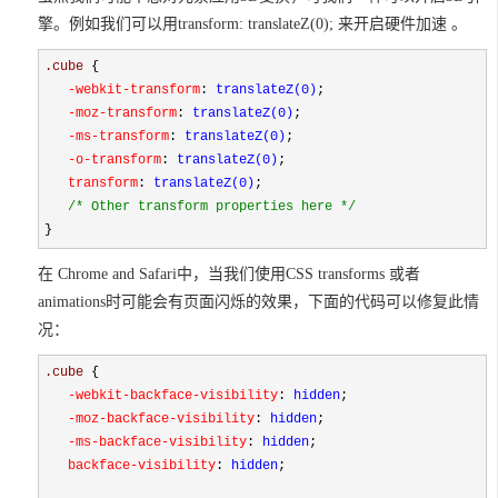
擎。例如我们可以用transform: translateZ(0); 来开启硬件加速 。
.cube 
{
   -webkit-transform
:
 translateZ(0)
;
   -moz-transform
:
 translateZ(0)
;
   -ms-transform
:
 translateZ(0)
;
   -o-transform
:
 translateZ(0)
;
   transform
:
 translateZ(0)
;

/*
 Other transform properties here 
*/
}
在 Chrome and Safari中，当我们使用CSS transforms 或者
animations时可能会有页面闪烁的效果，下面的代码可以修复此情
况：
.cube 
{
   -webkit-backface-visibility
:
 hidden
;
   -moz-backface-visibility
:
 hidden
;
   -ms-backface-visibility
:
 hidden
;
   backface-visibility
:
 hidden
;