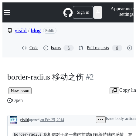
S
Navigation Menu
Appearance
k
Sign in
settings
i
p
t
yisibl
/
blog
Public
o
c
o
Code
Issues
Pull requests
8
0
n
t
e
n
t
border-radius 移动之伤
#2
Copy li
New issue
Open
Issue body action
yisibl
opened
on Feb 25, 2014
Description
我相信对于老一辈的前端们有着特殊的感情，在
border-radius