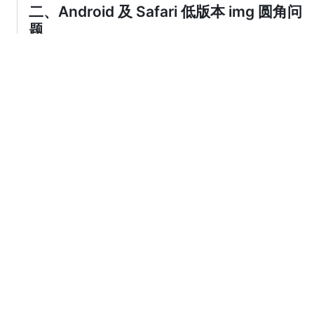
二、Android 及 Safari 低版本 img 圆角问
题
当 img 元素有border 时设置border-radius 会导致圆角变形，需
要在img 外面嵌套一个元素并设置border 和border-radius。
Demo