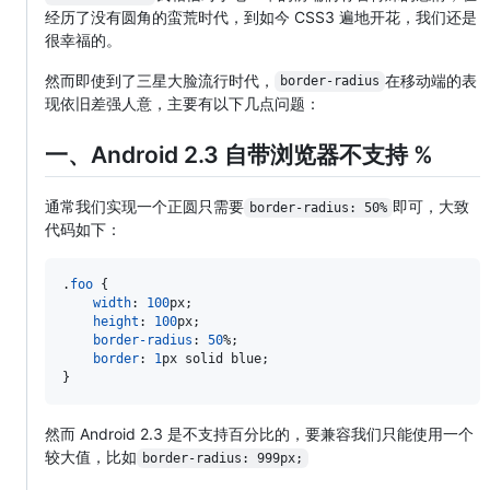
经历了没有圆角的蛮荒时代，到如今 CSS3 遍地开花，我们还是
很幸福的。
然而即使到了三星大脸流行时代，
在移动端的表
border-radius
现依旧差强人意，主要有以下几点问题：
一、Android 2.3 自带浏览器不支持 %
通常我们实现一个正圆只需要
即可，大致
border-radius: 50%
代码如下：
.
foo
 {

width
:
100
px
;

height
:
100
px
;

border-radius
:
50
%
;

border
:
1
px
 solid blue;

}
然而 Android 2.3 是不支持百分比的，要兼容我们只能使用一个
较大值，比如
border-radius: 999px;