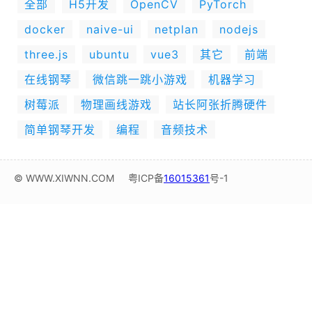
全部
H5开发
OpenCV
PyTorch
docker
naive-ui
netplan
nodejs
three.js
ubuntu
vue3
其它
前端
在线钢琴
微信跳一跳小游戏
机器学习
树莓派
物理画线游戏
站长阿张折腾硬件
简单钢琴开发
编程
音频技术
© WWW.XIWNN.COM
粤ICP备
16015361
号-1