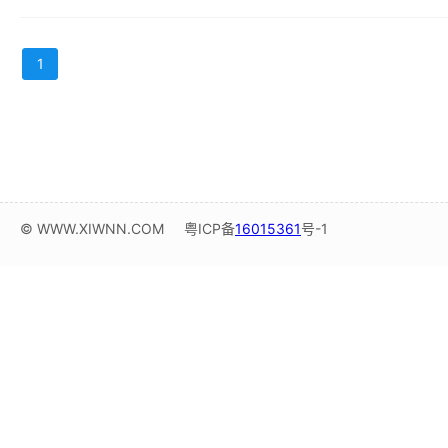
1
© WWW.XIWNN.COM
粤ICP备
16015361
号-1