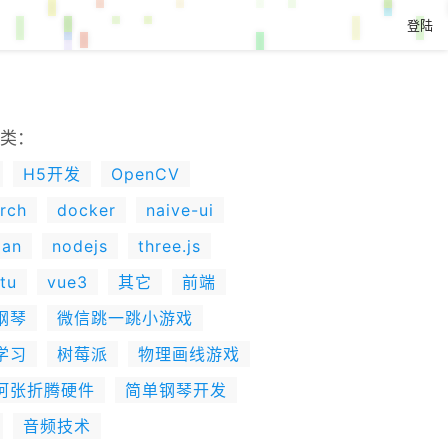
登陆
类：
H5开发
OpenCV
rch
docker
naive-ui
lan
nodejs
three.js
tu
vue3
其它
前端
钢琴
微信跳一跳小游戏
学习
树莓派
物理画线游戏
阿张折腾硬件
简单钢琴开发
音频技术