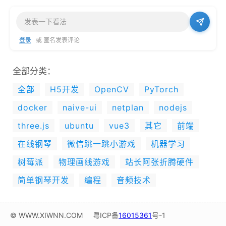
登录
或 匿名发表评论
全部分类：
全部
H5开发
OpenCV
PyTorch
docker
naive-ui
netplan
nodejs
three.js
ubuntu
vue3
其它
前端
在线钢琴
微信跳一跳小游戏
机器学习
树莓派
物理画线游戏
站长阿张折腾硬件
简单钢琴开发
编程
音频技术
© WWW.XIWNN.COM
粤ICP备
16015361
号-1