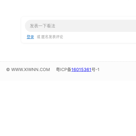
登录
或 匿名发表评论
© WWW.XIWNN.COM
粤ICP备
16015361
号-1