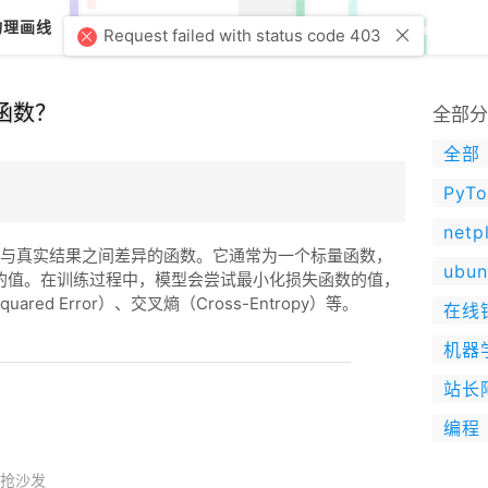
Request failed with status code 403
物理画线
调音器
节拍器
文章
关于我
函数？
全部分
全部
PyTo
netp
测结果与真实结果之间差异的函数。它通常为一个标量函数，
ubun
的值。在训练过程中，模型会尝试最小化损失函数的值，
d Error）、交叉熵（Cross-Entropy）等。
在线
机器
站长
编程
抢沙发