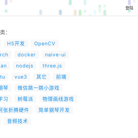
登陆
类：
H5开发
OpenCV
rch
docker
naive-ui
lan
nodejs
three.js
tu
vue3
其它
前端
钢琴
微信跳一跳小游戏
学习
树莓派
物理画线游戏
阿张折腾硬件
简单钢琴开发
音频技术