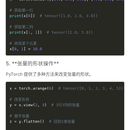
# 获取第一行
print
(
x
[
0
]
)
# tensor([1.0, 2.0, 3.0])
# 获取第二列
print
(
x
[
:
,
1
]
)
# tensor([2.0, 5.0])
# 修改某个元素
x
[
0
,
1
]
=
10.0
5. **张量的形状操作**
PyTorch 提供了多种方法来改变张量的形状。
x 
=
 torch
.
arange
(
6
)
# tensor([0, 1, 2, 3, 4, 5])
# 改变形状
y 
=
 x
.
view
(
2
,
3
)
# 2行3列的张量
# 展平张量
z 
=
 y
.
flatten
(
)
# 回到1维张量