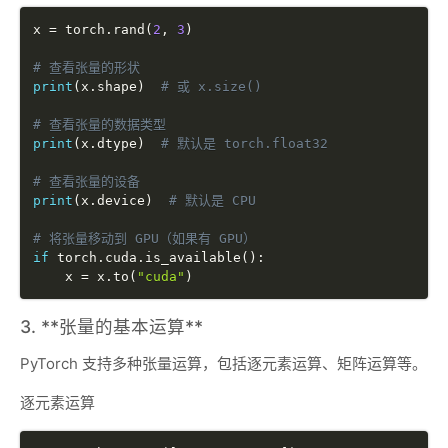
x 
=
 torch
.
rand
(
2
,
3
)
# 查看张量的形状
print
(
x
.
shape
)
# 或 x.size()
# 查看张量的数据类型
print
(
x
.
dtype
)
# 默认是 torch.float32
# 查看张量的设备
print
(
x
.
device
)
# 默认是 CPU
# 将张量移动到 GPU（如果有 GPU）
if
 torch
.
cuda
.
is_available
(
)
:
    x 
=
 x
.
to
(
"cuda"
)
3. **张量的基本运算**
PyTorch 支持多种张量运算，包括逐元素运算、矩阵运算等。
逐元素运算