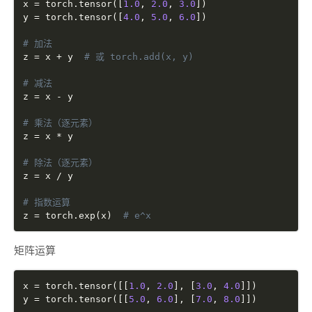
x 
=
 torch
.
tensor
(
[
1.0
,
2.0
,
3.0
]
)
y 
=
 torch
.
tensor
(
[
4.0
,
5.0
,
6.0
]
)
# 加法
z 
=
 x 
+
 y  
# 或 torch.add(x, y)
# 减法
z 
=
 x 
-
 y

# 乘法（逐元素）
z 
=
 x 
*
 y

# 除法（逐元素）
z 
=
 x 
/
 y

# 指数运算
z 
=
 torch
.
exp
(
x
)
# e^x
矩阵运算
x 
=
 torch
.
tensor
(
[
[
1.0
,
2.0
]
,
[
3.0
,
4.0
]
]
)
y 
=
 torch
.
tensor
(
[
[
5.0
,
6.0
]
,
[
7.0
,
8.0
]
]
)