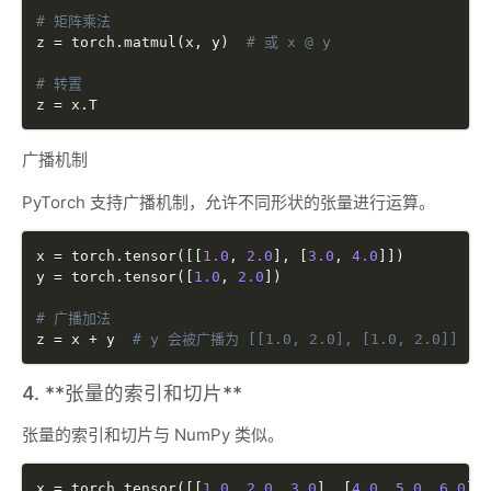
# 矩阵乘法
z 
=
 torch
.
matmul
(
x
,
 y
)
# 或 x @ y
# 转置
z 
=
 x
.
广播机制
PyTorch 支持广播机制，允许不同形状的张量进行运算。
x 
=
 torch
.
tensor
(
[
[
1.0
,
2.0
]
,
[
3.0
,
4.0
]
]
)
y 
=
 torch
.
tensor
(
[
1.0
,
2.0
]
)
# 广播加法
z 
=
 x 
+
 y  
# y 会被广播为 [[1.0, 2.0], [1.0, 2.0]]
4. **张量的索引和切片**
张量的索引和切片与 NumPy 类似。
x 
=
 torch
.
tensor
(
[
[
1.0
,
2.0
,
3.0
]
,
[
4.0
,
5.0
,
6.0
]
]