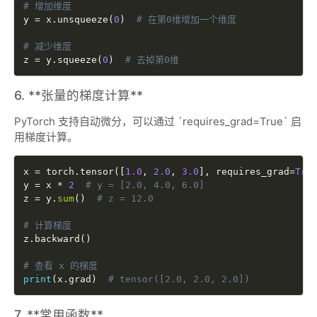
# 增加维度
y 
=
 x
.
unsqueeze
(
0
)
# 在第0维增加一个维度
# 减少维度
z 
=
 y
.
squeeze
(
0
)
# 去掉第0维
6. **张量的梯度计算**
PyTorch 支持自动微分，可以通过 `requires_grad=True` 启
用梯度计算。
x 
=
 torch
.
tensor
(
[
1.0
,
2.0
,
3.0
]
,
 requires_grad
=
Tru
y 
=
 x 
*
2
# y = [2.0, 4.0, 6.0]
z 
=
 y
.
sum
(
)
# z = 12.0
# 计算梯度
z
.
backward
(
)
# 查看 x 的梯度
print
(
x
.
grad
)
# tensor([2.0, 2.0, 2.0])
7. **常用函数**