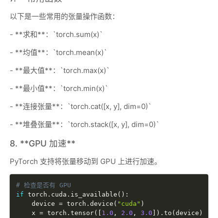
以下是一些常用的张量操作函数：
- **求和**：`torch.sum(x)`
- **均值**：`torch.mean(x)`
- **最大值**：`torch.max(x)`
- **最小值**：`torch.min(x)`
- **连接张量**：`torch.cat([x, y], dim=0)`
- **堆叠张量**：`torch.stack([x, y], dim=0)`
8. **GPU 加速**
PyTorch 支持将张量移动到 GPU 上进行加速。
# 检查是否有 GPU
if
 torch
.
cuda
.
is_available
(
)
:
    device 
=
 torch
.
device
(
"cuda"
)
    x 
=
 torch
.
tensor
(
[
1.0
,
2.0
,
3.0
]
)
.
to
(
device
)