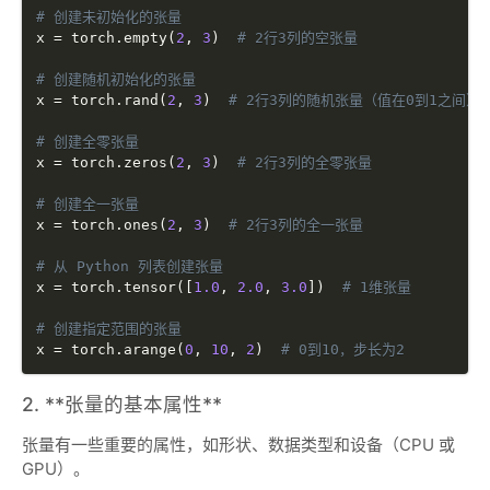
# 创建未初始化的张量
x 
=
 torch
.
empty
(
2
,
3
)
# 2行3列的空张量
# 创建随机初始化的张量
x 
=
 torch
.
rand
(
2
,
3
)
# 2行3列的随机张量（值在0到1之间）
# 创建全零张量
x 
=
 torch
.
zeros
(
2
,
3
)
# 2行3列的全零张量
# 创建全一张量
x 
=
 torch
.
ones
(
2
,
3
)
# 2行3列的全一张量
# 从 Python 列表创建张量
x 
=
 torch
.
tensor
(
[
1.0
,
2.0
,
3.0
]
)
# 1维张量
# 创建指定范围的张量
x 
=
 torch
.
arange
(
0
,
10
,
2
)
# 0到10，步长为2
2. **张量的基本属性**
张量有一些重要的属性，如形状、数据类型和设备（CPU 或
GPU）。