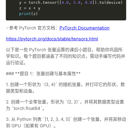
    y 
=
 torch
.
tensor
(
[
4.0
,
5.0
,
6.0
]
)
.
to
(
device
)
    z 
=
 x 
+
 y

print
(
z
)
- 参考 PyTorch 官方文档：
PyTorch Documentation
https://pytorch.org/docs/stable/tensors.html
以下是一些 PyTorch 张量运算的课后小题目，帮助你巩固所
学知识。每个题目都涵盖了不同的知识点，需动手编写代码并
运行验证。
### **题目 1：张量创建与基本属性**
1. 创建一个形状为 `(3, 4)` 的随机张量，并打印它的形状、数
据类型和设备。
2. 创建一个全零张量，形状为 `(2, 2)`，并将其数据类型设置
为 `torch.float64`。
3. 从 Python 列表 `[1, 2, 3, 4, 5]` 创建一个张量，并将其移动
到 GPU（如果有 GPU）。